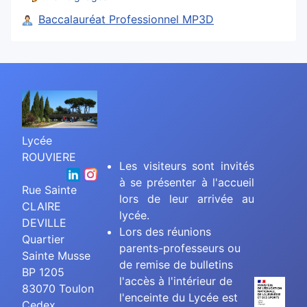
Baccalauréat Professionnel MP3D
Lycée
ROUVIERE
Les visiteurs sont invités
à se présenter à l'accueil
Rue Sainte
lors de leur arrivée au
CLAIRE
lycée.
DEVILLE
Lors des réunions
Quartier
parents-professeurs ou
Sainte Musse
de remise de bulletins
BP 1205
l'accès à l'intérieur de
83070 Toulon
l'enceinte du Lycée est
Cedex