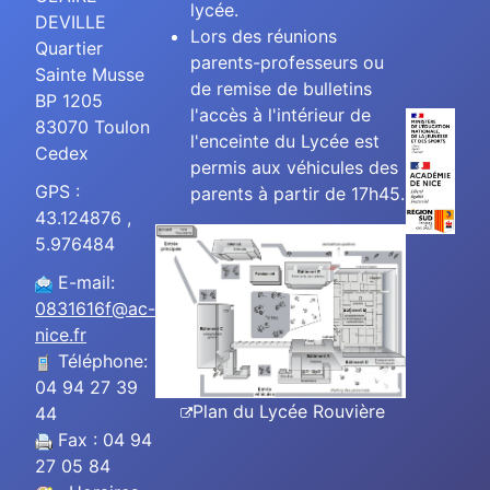
lycée.
DEVILLE
Lors des réunions
Quartier
parents-professeurs ou
Sainte Musse
de remise de bulletins
BP 1205
l'accès à l'intérieur de
83070 Toulon
l'enceinte du Lycée est
Cedex
permis aux véhicules des
GPS :
parents à partir de 17h45.
43.124876 ,
5.976484
E-mail:
0831616f@ac-
nice.fr
Téléphone:
04 94 27 39
Plan du Lycée Rouvière
44
Fax : 04 94
27 05 84