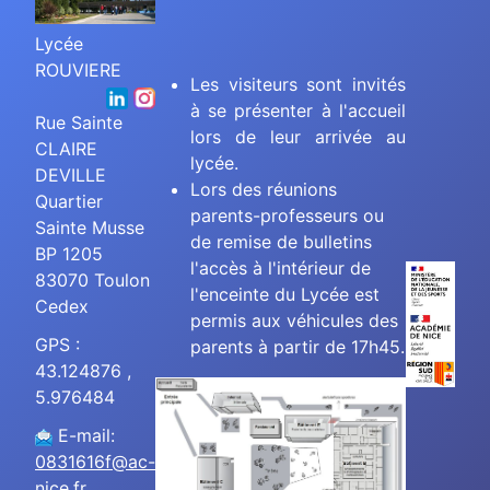
Lycée
ROUVIERE
Les visiteurs sont invités
à se présenter à l'accueil
Rue Sainte
lors de leur arrivée au
CLAIRE
lycée.
DEVILLE
Lors des réunions
Quartier
parents-professeurs ou
Sainte Musse
de remise de bulletins
BP 1205
l'accès à l'intérieur de
83070 Toulon
l'enceinte du Lycée est
Cedex
permis aux véhicules des
GPS :
parents à partir de 17h45.
43.124876 ,
5.976484
E-mail:
0831616f@ac-
nice.fr