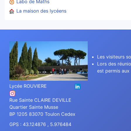
Labo de Maths
La maison des lycéens
Les visiteurs so
Lors des réunio
est permis aux 
Lycée ROUVIERE
Rue Sainte CLAIRE DEVILLE
Quartier Sainte Musse
BP 1205 83070 Toulon Cedex
GPS : 43.124876 , 5.976484