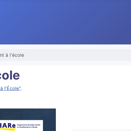
t à l'école
cole
à l'École"
.