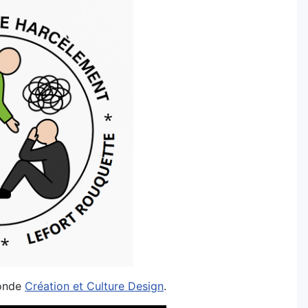
conde
Créa
tion et Culture Design
.