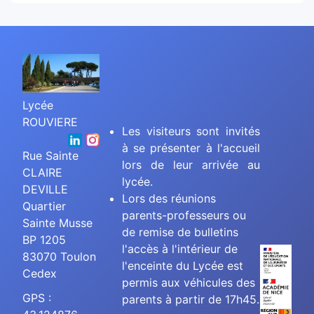
Lycée
ROUVIERE
Les visiteurs sont invités
à se présenter à l'accueil
Rue Sainte
lors de leur arrivée au
CLAIRE
lycée.
DEVILLE
Lors des réunions
Quartier
parents-professeurs ou
Sainte Musse
de remise de bulletins
BP 1205
l'accès à l'intérieur de
83070 Toulon
l'enceinte du Lycée est
Cedex
permis aux véhicules des
GPS :
parents à partir de 17h45.