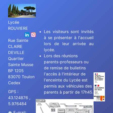
Lycée
ROUVIERE
Les visiteurs sont invités
à se présenter à l'accueil
Rue Sainte
lors de leur arrivée au
CLAIRE
lycée.
DEVILLE
Lors des réunions
Quartier
parents-professeurs ou
Sainte Musse
de remise de bulletins
BP 1205
l'accès à l'intérieur de
83070 Toulon
l'enceinte du Lycée est
Cedex
permis aux véhicules des
GPS :
parents à partir de 17h45.
43.124876 ,
5.976484
E-mail: