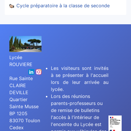
Cycle préparatoire à la classe de seconde
Lycée
ROUVIERE
Les visiteurs sont invités
à se présenter à l'accueil
Rue Sainte
lors de leur arrivée au
CLAIRE
lycée.
DEVILLE
Lors des réunions
Quartier
parents-professeurs ou
Sainte Musse
de remise de bulletins
BP 1205
l'accès à l'intérieur de
83070 Toulon
l'enceinte du Lycée est
Cedex