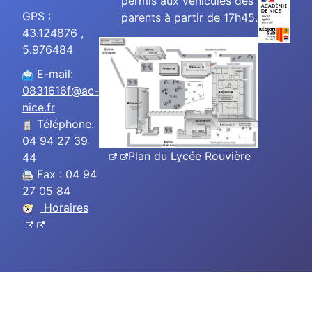
permis aux véhicules des
GPS :
parents à partir de 17h45.
43.124876 ,
5.976484
E-mail:
0831616f@ac-
nice.fr
Téléphone:
04 94 27 39
Plan du Lycée Rouvière
44
Fax : 04 94
27 05 84
Horaires