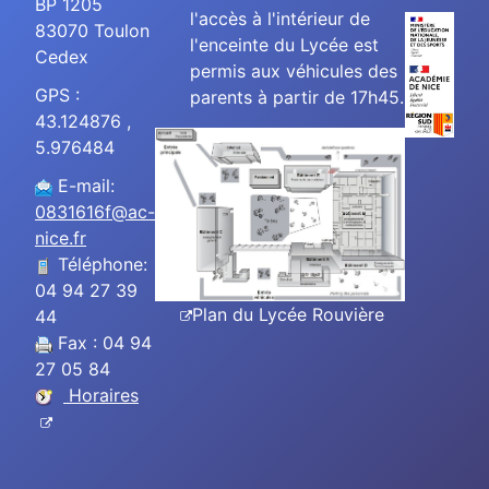
BP 1205
l'accès à l'intérieur de
83070 Toulon
l'enceinte du Lycée est
Cedex
permis aux véhicules des
GPS :
parents à partir de 17h45.
43.124876 ,
5.976484
E-mail:
0831616f@ac-
nice.fr
Téléphone:
04 94 27 39
Plan du Lycée Rouvière
44
Fax : 04 94
27 05 84
Horaires