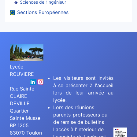
Sciences de l’Ingénieur
Sections Européennes
Lycée
ROUVIERE
Les visiteurs sont invités
à se présenter à l'accueil
Rue Sainte
lors de leur arrivée au
CLAIRE
lycée.
DEVILLE
Lors des réunions
Quartier
parents-professeurs ou
Sainte Musse
de remise de bulletins
BP 1205
l'accès à l'intérieur de
83070 Toulon
l'enceinte du Lycée est