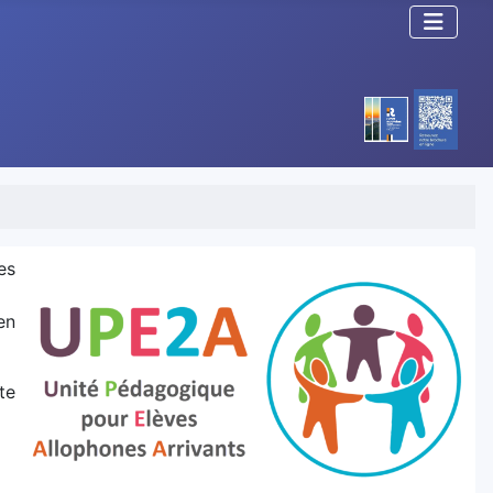
es
en
te