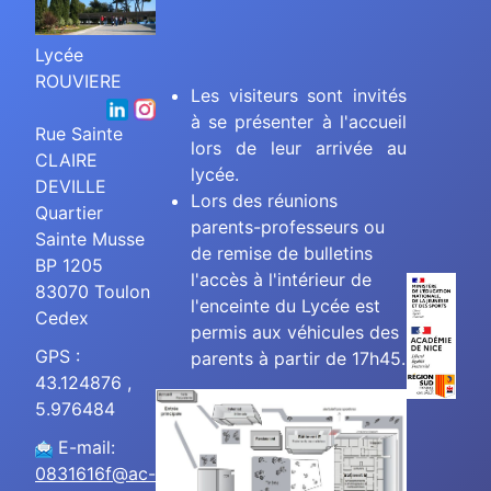
Lycée
ROUVIERE
Les visiteurs sont invités
à se présenter à l'accueil
Rue Sainte
lors de leur arrivée au
CLAIRE
lycée.
DEVILLE
Lors des réunions
Quartier
parents-professeurs ou
Sainte Musse
de remise de bulletins
BP 1205
l'accès à l'intérieur de
83070 Toulon
l'enceinte du Lycée est
Cedex
permis aux véhicules des
GPS :
parents à partir de 17h45.
43.124876 ,
5.976484
E-mail:
0831616f@ac-